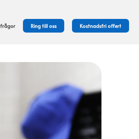
 frågor
Ring till oss
Kostnadsfri offert