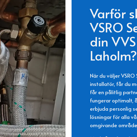
Varför s
VSRO Se
din VVS-
Laholm?
När du väljer VSRO
installatör, får du 
får en pålitlig part
fungerar optimalt, år
erbjuda personlig s
lösningar för alla 
omgivande område