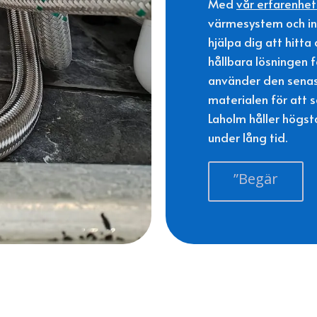
Med
vår erfarenhet
värmesystem och in
hjälpa dig att hitt
hållbara lösningen f
använder den senas
materialen för att s
Laholm håller högsta
under lång tid.
”Begär