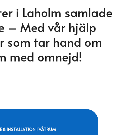
ter i Laholm samlade
e – Med vår hjälp
ör som tar hand om
olm med omnejd!
E & INSTALLATION I VÅTRUM