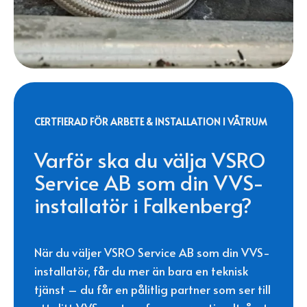
CERTFIERAD FÖR ARBETE & INSTALLATION I VÅTRUM
Varför ska du välja VSRO
Service AB som din VVS-
installatör i Falkenberg?
När du väljer VSRO Service AB som din VVS-
installatör, får du mer än bara en teknisk
tjänst – du får en pålitlig partner som ser till