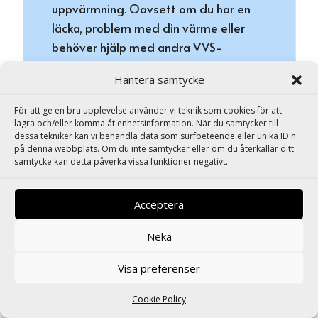
uppvärmning. Oavsett om du har en
läcka, problem med din värme eller
behöver hjälp med andra VVS-
tjänster, är vi här för att hjälpa dig
Hantera samtycke
snabbt och effektivt. Vi förstår att
VVS-problem kan uppstå när som
För att ge en bra upplevelse använder vi teknik som cookies för att
helst, och därför är våra rörmokare
lagra och/eller komma åt enhetsinformation. När du samtycker till
dessa tekniker kan vi behandla data som surfbeteende eller unika ID:n
alltid redo att hjälpa till när du
på denna webbplats. Om du inte samtycker eller om du återkallar ditt
behöver det som mest.
samtycke kan detta påverka vissa funktioner negativt.
Acceptera
Neka
Visa preferenser
Cookie Policy