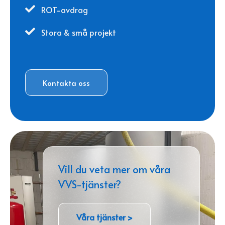

ROT-avdrag

Stora & små projekt
Kontakta oss
Vill du veta mer om våra
VVS-tjänster?
Våra tjänster >