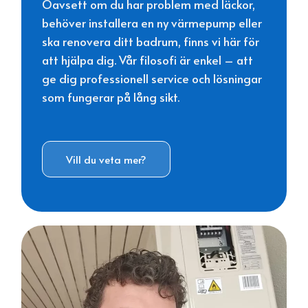
Oavsett om du har problem med läckor,
behöver installera en ny värmepump eller
ska renovera ditt badrum, finns vi här för
att hjälpa dig. Vår filosofi är enkel – att
ge dig professionell service och lösningar
som fungerar på lång sikt.
Vill du veta mer?